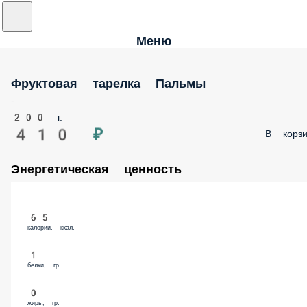
Меню
Фруктовая тарелка Пальмы
-
200 г.
410 ₽
В корзи
Энергетическая ценность
65
калории, ккал.
1
белки, гр.
0
жиры, гр.