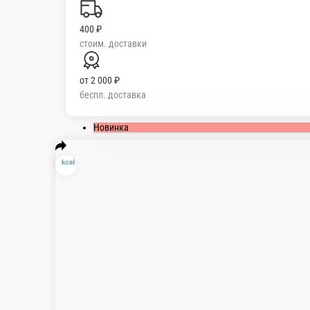
400 ₽
стоим. доставки
от
2 000 ₽
беспл. доставка
Популярное
Летнее меню
Лимонады
Пицца М
из мяса и птицы
Бургеры
Горячие блюда
Новинка