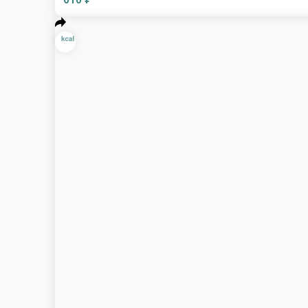
Куриная грудка в сливочном соусе
Куриное филе, томлёное в сливочно-мясном соус
290 г.
610 ₽