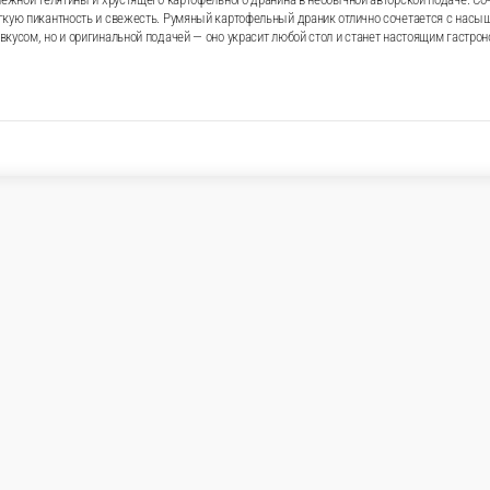
анике — это гармония нежной телятины и хрустящего картофел
м соусе с добавлением шампиньонов, вешенок и бочковых огу
чно сочетается с насыщенным вкусом телятины, а кедровые 
не только вкусом, но и оригинальной подачей — оно украс
ле, картофель очищенный, орех кедровый, зелень, масло растите