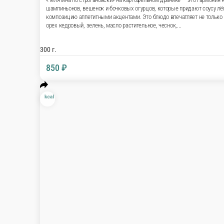
Телятина по-строгановски
«Телятина по-строгановски» на картофельном др
Сочные кусочки мяса томятся в сливочно-грибно
и свежесть. Румяный картофельный драник отли
аппетитными акцентами. Это блюдо впечатляет 
гастрономическим открытием! Состав: говядина фи
300 г.
850 ₽