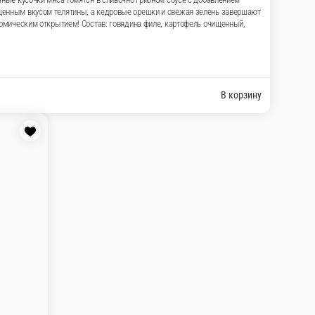
ьного дранина в необычной авторской подаче.
рцов, которые придают соусу лёгкую пикантность
орешки и свежая зелень завершают композицию
ит любой стол и станет настоящим
льное, чеснок,...
В корзину