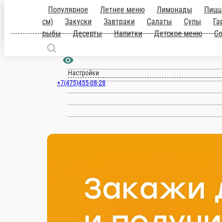
Мичуринск
ru
Настройки
+7(475)455-08-28